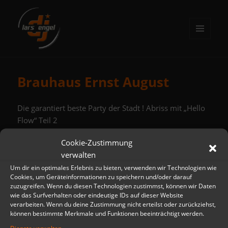
MENÜ
UND
DJ Lars Engel
WIDGETS
Brauhaus Ernst August
Die garantiert beste Party der Stadt ! Abriss mit „Hello
Flow“ Teil 2
Cookie-Zustimmung
verwalten
Beitragsnavigation
Um dir ein optimales Erlebnis zu bieten, verwenden wir Technologien wie
VORHERIGER
Cookies, um Geräteinformationen zu speichern und/oder darauf
Brauhaus Ernst August
Vorheriger
zuzugreifen. Wenn du diesen Technologien zustimmst, können wir Daten
wie das Surfverhalten oder eindeutige IDs auf dieser Website
Beitrag:
verarbeiten. Wenn du deine Zustimmung nicht erteilst oder zurückziehst,
können bestimmte Merkmale und Funktionen beeinträchtigt werden.
NÄCHSTER
Zeltparty Schützenfest
Nächster