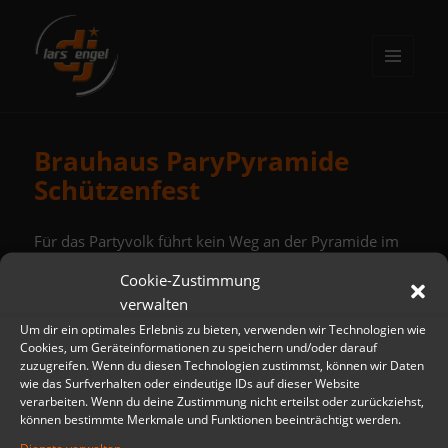
MENÜ
UND
DJ Lars Engel
WIDGETS
Brauhaus ParyPyramide
Schützenfest
Für das Partyvolk führt kein Weg an der Pyramide im
Rundteil vorbei
Cookie-Zustimmung
Ich freue mich auf eine tolle „Frühschicht“ (bis 21:30)
verwalten
mit Euch
Um dir ein optimales Erlebnis zu bieten, verwenden wir Technologien wie
Cookies, um Geräteinformationen zu speichern und/oder darauf
zuzugreifen. Wenn du diesen Technologien zustimmst, können wir Daten
wie das Surfverhalten oder eindeutige IDs auf dieser Website
verarbeiten. Wenn du deine Zustimmung nicht erteilst oder zurückziehst,
Beitragsnavigation
können bestimmte Merkmale und Funktionen beeinträchtigt werden.
VORHERIGER
Brauhaus PartyPyramide Schützenfest
Vorheriger