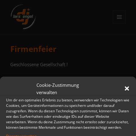
MENÜ
UND
DJ Lars Engel
WIDGETS
Firmenfeier
Geschlossene Gesellschaft !
Cookie-Zustimmung
verwalten
Beitragsnavigation
VORHERIGER
Um dir ein optimales Erlebnis zu bieten, verwenden wir Technologien wie
Brauhaus Ernst August
Vorheriger
Cookies, um Geräteinformationen zu speichern und/oder darauf
Beitrag:
zuzugreifen. Wenn du diesen Technologien zustimmst, können wir Daten
wie das Surfverhalten oder eindeutige IDs auf dieser Website
NÄCHSTER
verarbeiten. Wenn du deine Zustimmung nicht erteilst oder zurückziehst,
Brauhaus Ernst August
Nächster
können bestimmte Merkmale und Funktionen beeinträchtigt werden.
Beitrag: