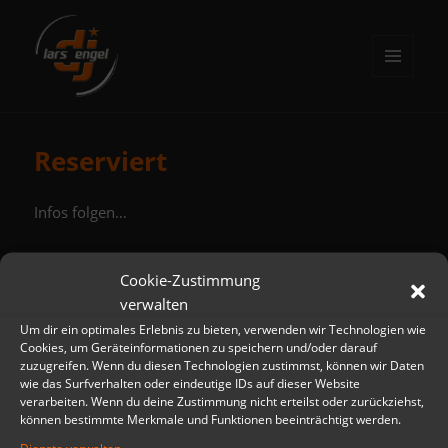
MENÜ
UND
DJ Lars Engel
WIDGETS
Reserviert
Infos folgen…
Cookie-Zustimmung
verwalten
Beitragsnavigation
VORHERIGER
Um dir ein optimales Erlebnis zu bieten, verwenden wir Technologien wie
Geschlossene Gesellschaft
Vorheriger
Cookies, um Geräteinformationen zu speichern und/oder darauf
Beitrag:
zuzugreifen. Wenn du diesen Technologien zustimmst, können wir Daten
wie das Surfverhalten oder eindeutige IDs auf dieser Website
NÄCHSTER
verarbeiten. Wenn du deine Zustimmung nicht erteilst oder zurückziehst,
90er Party
Nächster
können bestimmte Merkmale und Funktionen beeinträchtigt werden.
Beitrag: